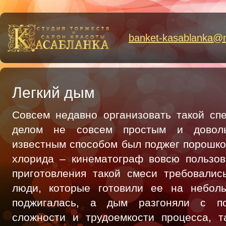
banket-kasablanka
@
Легкий дым
Совсем недавно организовать такой сп
делом не совсем простым и довол
известным способом был поджег порошк
хлорида – кинематограф вовсю пользов
приготовления такой смеси требовалис
люди, которые готовили ее на небол
поджигалась, а дым разгоняли с по
сложности и трудоемкости процесса, т