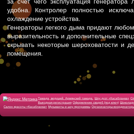
за счет чего эксплуатация генератора 
удобна. Контролер полностью исключа
охлаждение устройства.
Генераторы легкого дыма придают любом
выразительность и дополнительные спец
скрывать некоторые шероховатости и д
помещения.
Тамада, ведущий. Армянский тамада.
Шоу дуэт «Касабланка»
Cп
Выездная регистрация
Оформление свадеб (под ключ)
Шоколадн
Салон красоты «Касабланка»
Музыканты и шоу программы
Организаторы-координатор