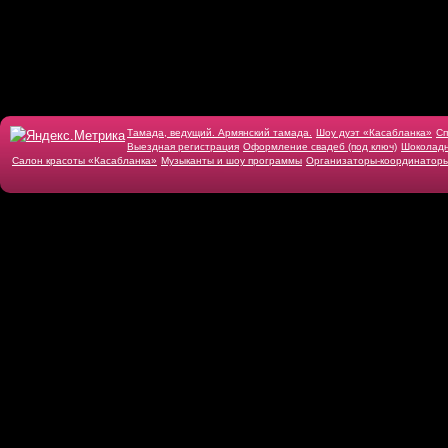
Тамада, ведущий. Армянский тамада.
Шоу дуэт «Касабланка»
Cп
Выездная регистрация
Оформление свадеб (под ключ)
Шоколадн
Салон красоты «Касабланка»
Музыканты и шоу программы
Организаторы-координатор