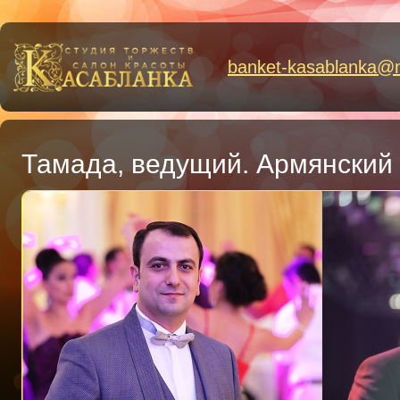
banket-kasablanka
@
Тамада, ведущий. Армянский