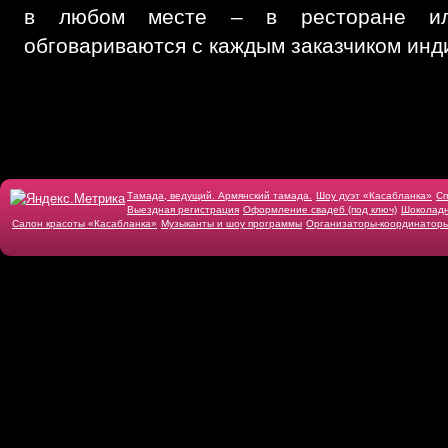
в любом месте – в ресторане и
обговариваются с каждым заказчиком инд
Тамада, ведущий. Армянский тамада.
Шоу дуэт «Касабланка»
Cп
Выездная регистрация
Оформление свадеб (под ключ)
Шоколадн
Салон красоты «Касабланка»
Музыканты и шоу программы
Организаторы-координатор