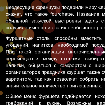
Вездесущие французы подарили миру «ви
скажет, что такое fourchette. Название 
обильной закуской выстроены вдоль с
получило именно из-за их необычного ра
Фуршетные столы способны вместить 
угощений, напитков, необходимой посу
При такой организации многочисленны
перемещаться между столами, выбира
напитки, общаться с комфортом с шир
организаторов праздника фуршет также с
вариантом, так как позволяет собрать 
значительное количество приглашенных.
Общее меню фуршета подбирается, исхо
требований к кухне. Возможны вар