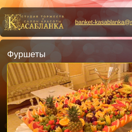
banket-kasablanka
@
Фуршеты