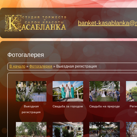
banket-kasablanka
@
Фотогалерея
В начало
»
Фотогалерея
»
Выездная регистрация
Выездная
Свадьба за городом
Свадьба на природе
Реги
регистрация
г