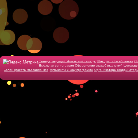
Тамада, ведущий. Армянский тамада.
Шоу дуэт «Касабланка»
Cп
Выездная регистрация
Оформление свадеб (под ключ)
Шоколадн
Салон красоты «Касабланка»
Музыканты и шоу программы
Организаторы-координатор